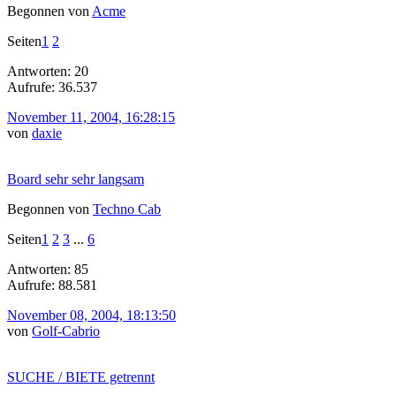
Begonnen von
Acme
Seiten
1
2
Antworten: 20
Aufrufe: 36.537
November 11, 2004, 16:28:15
von
daxie
Board sehr sehr langsam
Begonnen von
Techno Cab
Seiten
1
2
3
...
6
Antworten: 85
Aufrufe: 88.581
November 08, 2004, 18:13:50
von
Golf-Cabrio
SUCHE / BIETE getrennt