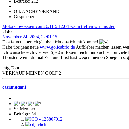
Beiträge: 212
Ort: AACHEN/BRAND
Gespeichert
Motorshow essen vom26.11-5.12.04 wann treffen wir uns den
#140
November 24, 2004, 22:01:15
Das ist nett aber ich glaube nicht das ich mit komme!
Habe übrigens neue
www.golfcabrio.de
Aufkleber machen lassen wenn
Ich wünsche eich viel viel Spaß in Essen macht mir auch schön viele 
Thorsten wenn du mal Zeit und Lust hast wegen meinen Spiegeln sags
mfg Tom
VERKAUF MEINEN GOLF 2
casiunddani
Sr. Member
Beiträge: 341