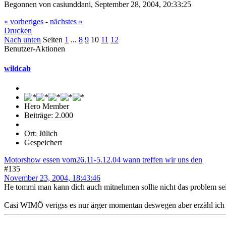
Begonnen von casiunddani, September 28, 2004, 20:33:25
« vorheriges
-
nächstes »
Drucken
Nach unten
Seiten
1
...
8
9
10
11
12
Benutzer-Aktionen
wildcab
Hero Member
Beiträge: 2.000
Ort: Jülich
Gespeichert
Motorshow essen vom26.11-5.12.04 wann treffen wir uns den
#135
November 23, 2004, 18:43:46
He tommi man kann dich auch mitnehmen sollte nicht das problem se
Casi WIMÖ verigss es nur ärger momentan deswegen aber erzähl ich d