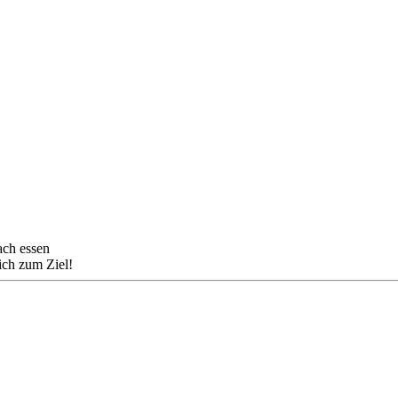
ach essen
dich zum Ziel!