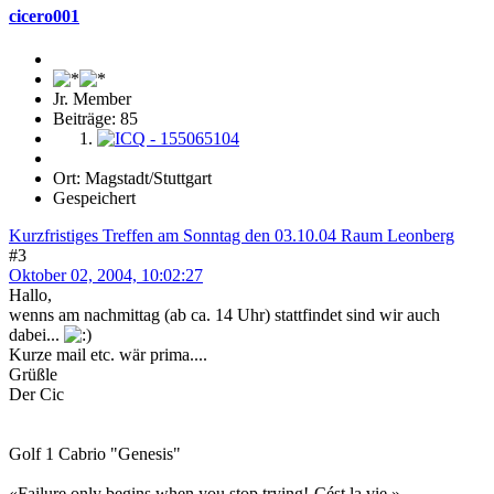
cicero001
Jr. Member
Beiträge: 85
Ort: Magstadt/Stuttgart
Gespeichert
Kurzfristiges Treffen am Sonntag den 03.10.04 Raum Leonberg
#3
Oktober 02, 2004, 10:02:27
Hallo,
wenns am nachmittag (ab ca. 14 Uhr) stattfindet sind wir auch
dabei...
Kurze mail etc. wär prima....
Grüßle
Der Cic
Golf 1 Cabrio "Genesis"
«Failure only begins when you stop trying!-Cést la vie.»