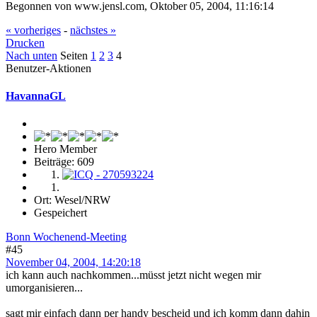
Begonnen von www.jensl.com, Oktober 05, 2004, 11:16:14
« vorheriges
-
nächstes »
Drucken
Nach unten
Seiten
1
2
3
4
Benutzer-Aktionen
HavannaGL
Hero Member
Beiträge: 609
Ort: Wesel/NRW
Gespeichert
Bonn Wochenend-Meeting
#45
November 04, 2004, 14:20:18
ich kann auch nachkommen...müsst jetzt nicht wegen mir
umorganisieren...
sagt mir einfach dann per handy bescheid und ich komm dann dahin