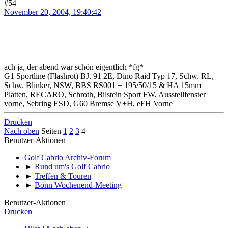
#54
November 20, 2004, 19:40:42
ach ja, der abend war schön eigentlich *fg*
G1 Sportline (Flashrot) BJ. 91 2E, Dino Raid Typ 17, Schw. RL,
Schw. Blinker, NSW, BBS RS001 + 195/50/15 & HA 15mm
Platten, RECARO, Schroth, Bilstein Sport FW, Ausstellfenster
vorne, Sebring ESD, G60 Bremse V+H, eFH Vorne
Drucken
Nach oben
Seiten
1
2
3
4
Benutzer-Aktionen
Golf Cabrio Archiv-Forum
►
Rund um's Golf Cabrio
►
Treffen & Touren
►
Bonn Wochenend-Meeting
Benutzer-Aktionen
Drucken