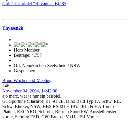
Golf 1 Cabriolet "Havanna" Bj ´85
Thyssen2k
Hero Member
Beiträge: 4.757
Ort: Neunkirchen-Seelscheid / NRW
Gespeichert
Bonn Wochenend-Meeting
#46
November 04, 2004, 14:42:00
ajo marc, war ja nur ein beispiel...
G1 Sportline (Flashrot) BJ. 91 2E, Dino Raid Typ 17, Schw. RL,
Schw. Blinker, NSW, BBS RS001 + 195/50/15 & HA 15mm
Platten, RECARO, Schroth, Bilstein Sport FW, Ausstellfenster
vorne, Sebring ESD, G60 Bremse V+H, eFH Vorne