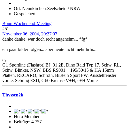
Ort: Neunkirchen-Seelscheid / NRW
Gespeichert
Bonn Wochenend-Meeting
#51
November 06, 2004, 20:27:07
danke danke, war doch recht angenehm... *fg*
ein paar bilder folgen... aber heute nicht mehr hrhr...
cya
G1 Sportline (Flashrot) BJ. 91 2E, Dino Raid Typ 17, Schw. RL,
Schw. Blinker, NSW, BBS RS001 + 195/50/15 & HA 15mm
Platten, RECARO, Schroth, Bilstein Sport FW, Ausstellfenster
vorne, Sebring ESD, G60 Bremse V+H, eFH Vorne
Thyssen2k
Hero Member
Beiträge: 4.757