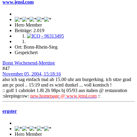
www.jensl.com
Hero Member
Beiträge: 2.019
Ort: Bonn-Rhein-Sieg
Gespeichert
Bonn Wochenend-Meeting
#47
November 05, 2004, 15:18:16
also ich sag einfach mal ab 15.00 uhr am burgerking. ich sitze grad
am pc pool .. 15:19 und es wird dunkel ... voll komisch !
:: golf 1 cabriolet 1.8l 2h 98ps bj 05/93 aus italien @ restauration
:sleepingcow:
new.homepage @ www.jensl.com
::
ergster
Hero Member