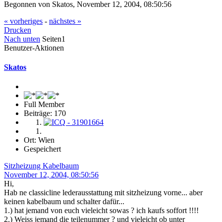
Begonnen von Skatos, November 12, 2004, 08:50:56
« vorheriges
-
nächstes »
Drucken
Nach unten
Seiten
1
Benutzer-Aktionen
Skatos
Full Member
Beiträge: 170
Ort: Wien
Gespeichert
Sitzheizung Kabelbaum
November 12, 2004, 08:50:56
Hi,
Hab ne classicline lederausstattung mit sitzheizung vorne... aber
keinen kabelbaum und schalter dafür...
1.) hat jemand von euch vieleicht sowas ? ich kaufs soffort !!!!
2.) Weiss jemand die teilenummer ? und vieleicht ob unter