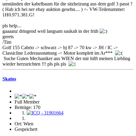
umständen der kabelbaum für die sitzheizung aus dem golf 3 passt ?
( Hab ich bei ner ebay auktion gesehn.... ) <- VW-Teilenummer:
1H0.971.381.G!
pls help...
gaaaanz dringend weil langsam saukalt in der früh
greets
/Tim
Golf 155 Cabrio -> schwarz -> bj 87 -> 70 kw -> JH / IC ->
Classicline Lederausstattung -> Motor komplett im Ar***
Suche Guten Mechaniker aus WIEN der mir hilft meinen Liebling
wieder herzurichten !!! pls pls pls
Skatos
Full Member
Beiträge: 170
Ort: Wien
Gespeichert