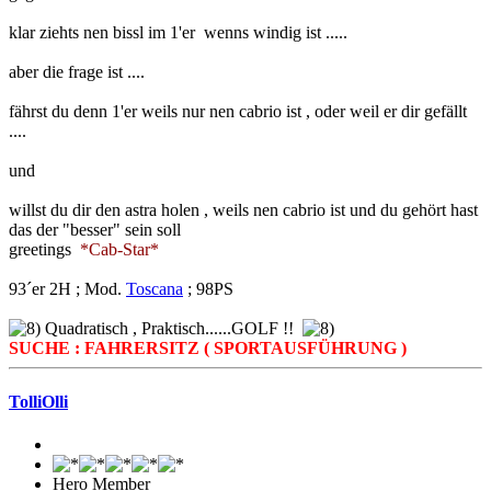
klar ziehts nen bissl im 1'er wenns windig ist .....
aber die frage ist ....
fährst du denn 1'er weils nur nen cabrio ist , oder weil er dir gefällt
....
und
willst du dir den astra holen , weils nen cabrio ist und du gehört hast
das der "besser" sein soll
greetings
*Cab-Star*
93´er 2H ; Mod.
Toscana
; 98PS
Quadratisch , Praktisch......GOLF !!
SUCHE : FAHRERSITZ ( SPORTAUSFÜHRUNG )
TolliOlli
Hero Member