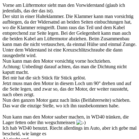
Vorne am Lüftermotor sieht man den Vorwiderstand (glaub ich
jedenfalls, das der das ist).
Der sitzt in einer Halteklammer. Die Klammer kann man vorsichtig
aufbiegen, da der Widersatnd an beiden Seiten einbuchtungen hat,
wo die Klammer reingreift. Dann raus das Teil und dem Kabel
entsprechend zur Seite legen. Bei der Gelegenheit kann man auch
die beiden Kabel am Lüftermotor abziehen. Beim Zusammenbau
kann man die nicht vertauschen, da einmal Hülse und einmal Zunge.
Unter dem Widerstand ist eine Kreuzschlitzschraube die dann
rausgedreht wird.
Nun kann man den Motor vorsichtig vorne hochziehen.
Achtung: Unbedingt darauf achten, das man die Dichtung nicht
kaputt macht.
Bei mir hat die sich Stück für Stück gelöst.
Jetzt muss man den Motor in diesem Loch um 90° drehen und auf
die Seite legen, und zwar so, das der Motor, der weiter raussteht,
nach oben zeigt.
Nun den ganzen Motor ganz nach links (Beifahrerseite) schieben.
Das war die einzige Stelle, wo ich ihn rausbekommen habe.
Nun kann man den Motor sauber machen, in WD40 tränken, die
Lager fetten oder ihn wegschmeissen
Ich hab WD40 benutzt. Riecht allerdings im Auto, aber ich gebe mal
bescheid, wie lange es