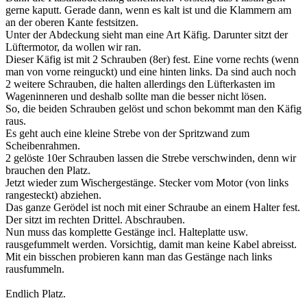
gerne kaputt. Gerade dann, wenn es kalt ist und die Klammern am
an der oberen Kante festsitzen.
Unter der Abdeckung sieht man eine Art Käfig. Darunter sitzt der
Lüftermotor, da wollen wir ran.
Dieser Käfig ist mit 2 Schrauben (8er) fest. Eine vorne rechts (wenn
man von vorne reinguckt) und eine hinten links. Da sind auch noch
2 weitere Schrauben, die halten allerdings den Lüfterkasten im
Wageninneren und deshalb sollte man die besser nicht lösen.
So, die beiden Schrauben gelöst und schon bekommt man den Käfig
raus.
Es geht auch eine kleine Strebe von der Spritzwand zum
Scheibenrahmen.
2 gelöste 10er Schrauben lassen die Strebe verschwinden, denn wir
brauchen den Platz.
Jetzt wieder zum Wischergestänge. Stecker vom Motor (von links
rangesteckt) abziehen.
Das ganze Gerödel ist noch mit einer Schraube an einem Halter fest.
Der sitzt im rechten Drittel. Abschrauben.
Nun muss das komplette Gestänge incl. Halteplatte usw.
rausgefummelt werden. Vorsichtig, damit man keine Kabel abreisst.
Mit ein bisschen probieren kann man das Gestänge nach links
rausfummeln.
Endlich Platz.