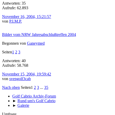
Antworten: 35
Aufrufe: 62.893
November 16, 2004, 15:21:57
von
P.I.M.P.
Bilder vom NRW Jahresabschlußtreffen 2004
Begonnen von
Ganeymed
Seiten
1
2
3
Antworten: 40
Aufrufe: 58.768
November 15, 2004, 19:59:42
von
svengolf3cab
Nach oben
Seiten
1
2
3
...
35
Golf Cabrio Archiv-Forum
►
Rund um's Golf Cabrio
►
Galerie
Umfrage