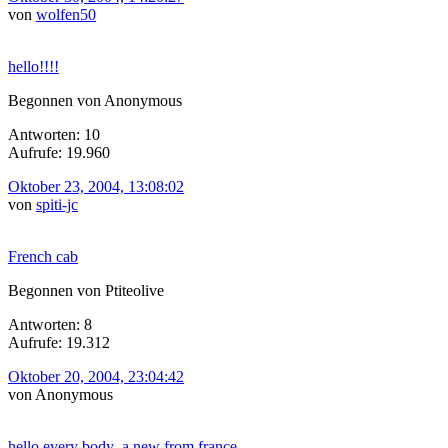
von
wolfen50
hello!!!!
Begonnen von Anonymous
Antworten: 10
Aufrufe: 19.960
Oktober 23, 2004, 13:08:02
von
spiti-jc
French cab
Begonnen von Ptiteolive
Antworten: 8
Aufrufe: 19.312
Oktober 20, 2004, 23:04:42
von Anonymous
hello every body ,a new from france