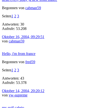
Begonnen von
cabman59
Seiten
1
2
3
Antworten: 30
Aufrufe: 53.208
Oktober 16, 2004, 09:29:51
von
cabman59
Hello, i'm from france
Begonnen von
fred59
Seiten
1
2
3
Antworten: 43
Aufrufe: 53.378
Oktober 14, 2004, 20:20:12
von
vw-supreme
my golf cabrio