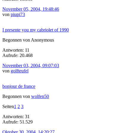
November 05, 2004, 19:48:46
von
piupi73
I presente you my cabriolet of 1990
Begonnen von Anonymous
Antworten: 11
Aufrufe: 20.468
November 03, 2004, 09:07:03
von
golfteufel
bonjour de france
Begonnen von
wolfen50
Seiten
1
2
3
Antworten: 31
Aufrufe: 51.529
Oktober 30, 2004, 14:20:27