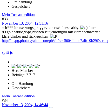
Ort: hamburg
Gespeichert
Mein Toscana edition
#33
November 13, 2004, 12:51:16
sch*** übersetzungs proggie, aber schönes cabby.
:hurra:
89 golf cabrio,95ps,bischen laut,chromgrill mit klar***einwerfer,
klare blinker und rückleuchten
http://de.pg.photos.yahoo.com/ph/chfrers500/album?.dir=9b29&.s
spiti-jc
Hero Member
Beiträge: 3.717
Ort: Hamburg
Gespeichert
Mein Toscana edition
#34
November 13, 2004, 14:46:44