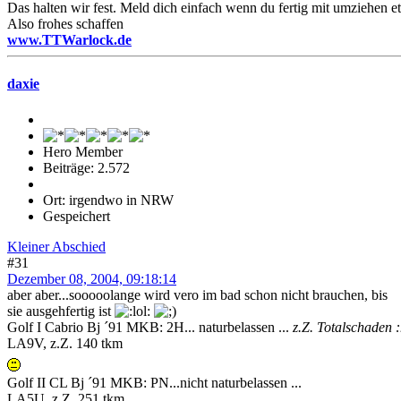
Das halten wir fest. Meld dich einfach wenn du fertig mit umziehen etc
Also frohes schaffen
www.TTWarlock.de
daxie
Hero Member
Beiträge: 2.572
Ort: irgendwo in NRW
Gespeichert
Kleiner Abschied
#31
Dezember 08, 2004, 09:18:14
aber aber...sooooolange wird vero im bad schon nicht brauchen, bis
sie ausgehfertig ist
Golf I Cabrio Bj ´91 MKB: 2H... naturbelassen ...
z.Z. Totalschaden :
LA9V, z.Z. 140 tkm
Golf II CL Bj ´91 MKB: PN...nicht naturbelassen ...
LA5U, z.Z. 251 tkm