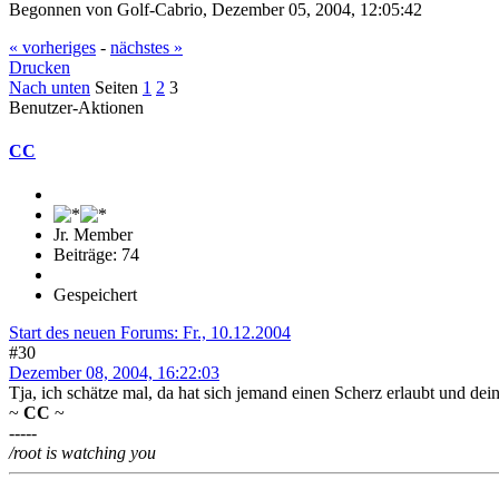
Begonnen von Golf-Cabrio, Dezember 05, 2004, 12:05:42
« vorheriges
-
nächstes »
Drucken
Nach unten
Seiten
1
2
3
Benutzer-Aktionen
CC
Jr. Member
Beiträge: 74
Gespeichert
Start des neuen Forums: Fr., 10.12.2004
#30
Dezember 08, 2004, 16:22:03
Tja, ich schätze mal, da hat sich jemand einen Scherz erlaubt und dei
~
CC
~
-----
/root is watching you