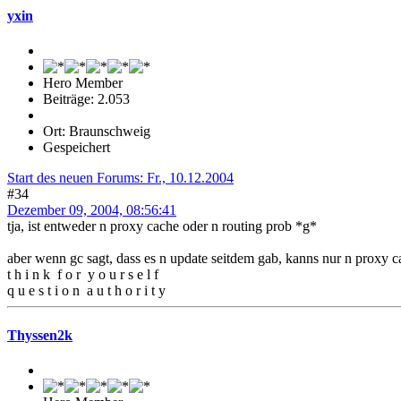
yxin
Hero Member
Beiträge: 2.053
Ort: Braunschweig
Gespeichert
Start des neuen Forums: Fr., 10.12.2004
#34
Dezember 09, 2004, 08:56:41
tja, ist entweder n proxy cache oder n routing prob *g*
aber wenn gc sagt, dass es n update seitdem gab, kanns nur n proxy ca
t h i n k f o r y o u r s e l f
q u e s t i o n a u t h o r i t y
Thyssen2k