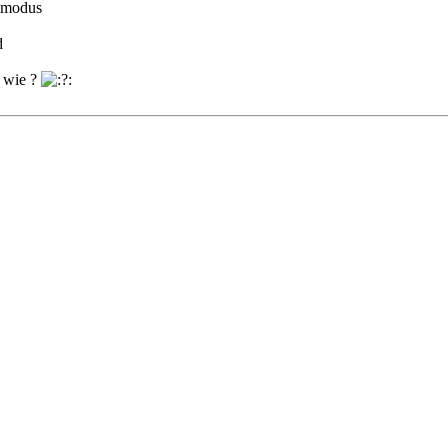
gsmodus
d
r wie ?