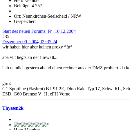
Hero Member
Beiträge: 4.757
Ort: Neunkirchen-Seelscheid / NRW
Gespeichert
Start des neuen Forums: Fr., 10.12.2004
#35
Dezember 09, 2004, 09:35:24
wir haben hier aber keinen proxy *fg*
aba vllt liegts an der firewall...
hab nämlich gestern abend einen rechner aus der DMZ probiert. da komm
gruß
G1 Sportline (Flashrot) BJ. 91 2E, Dino Raid Typ 17, Schw. RL, S
ESD, G60 Bremse V+H, eFH Vorne
Thyssen2k
Hero Member