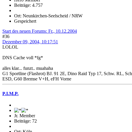
Beiträge: 4.757
Ort: Neunkirchen-Seelscheid / NRW
Gespeichert
Start des neuen Forums: Fr., 10.12.2004
#36
Dezember 09, 2004, 10:17:51
LOLOL
DNS Cache voll *fg*
alles klar... funzt.. muahaha
G1 Sportline (Flashrot) BJ. 91 2E, Dino Raid Typ 17, Schw. RL, S
ESD, G60 Bremse V+H, eFH Vorne
P.I.M.P.
Jr. Member
Beiträge: 72
Ort: Köln