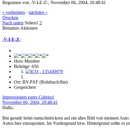
Begonnen von -V-I-E-Z-, November 06, 2004, 20:48:41
« vorheriges
-
nächstes »
Drucken
Nach unten
Seiten
1
2
Benutzer-Aktionen
-V-I-E-Z-
Hero Member
Beiträge: 656
Ort: BY-PAF (Rohrbach/Ilm)
Gespeichert
Impressionen eures Cabrios!
November 06, 2004, 20:48:41
Hallo,
Bin gerade beim rumschmöckern auf ein altes Bild von meinem Auto ges
Autos hier einzuposten. Im Vordergrund bzw. Hintergrund sollte es u