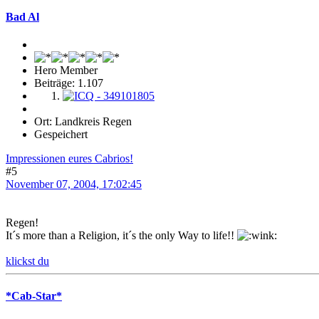
Bad Al
Hero Member
Beiträge: 1.107
Ort: Landkreis Regen
Gespeichert
Impressionen eures Cabrios!
#5
November 07, 2004, 17:02:45
Regen!
It´s more than a Religion, it´s the only Way to life!!
klickst du
*Cab-Star*