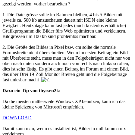
gezeigt werden, vorher bearbeiten ?
1. Die Dateigrösse sollte im Rahmen bleiben, 4 bis 5 Bilder mit
jeweils ca. 500 kb anzuschauen dauert mit ISDN eine kleine
Ewigkeit. Heutzutage kann fast jedes (auch kostenlos erhältliche)
Grafikprogramm die Bilder fürs Web optimieren und verkleinern.
Bildgrössen um 100 kb sind problemlos machbar.
2. Die Größe des Bildes in Pixel bzw. cm sollte die normale
Forumsbreite nicht überschreiten. Wenn im ersten Beitrag ein Bild
mit Überbreite steht, muss man in den Folgebeiträgen nicht nur von
oben nach unten sondern auch noch von rechts nach links scrollen,
dies ist
sehr
lästig. Es gibt einen Beitrag im Forum mit einem Bild,
das über Drei 19-Zoll Monitor Breiten geht und die Folgebeiträge
fast unlesbar macht
.
Dazu ein Tip von thyssen2k:
Da die meisten mittlerweile Windows XP benutzen, kann ich das
kleine Spielzeug von Microsoft empfehlen.
DOWNLOAD
Damit kann man, wenn es installiert ist, Bilder in null komma nix
verkleinern.