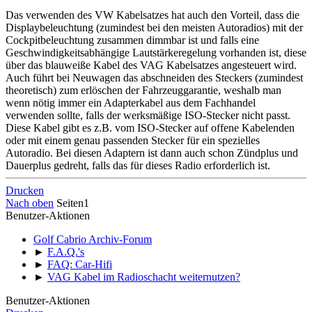
Das verwenden des VW Kabelsatzes hat auch den Vorteil, dass die
Displaybeleuchtung (zumindest bei den meisten Autoradios) mit der
Cockpitbeleuchtung zusammen dimmbar ist und falls eine
Geschwindigkeitsabhängige Lautstärkeregelung vorhanden ist, diese
über das blauweiße Kabel des VAG Kabelsatzes angesteuert wird.
Auch führt bei Neuwagen das abschneiden des Steckers (zumindest
theoretisch) zum erlöschen der Fahrzeuggarantie, weshalb man
wenn nötig immer ein Adapterkabel aus dem Fachhandel
verwenden sollte, falls der werksmäßige ISO-Stecker nicht passt.
Diese Kabel gibt es z.B. vom ISO-Stecker auf offene Kabelenden
oder mit einem genau passenden Stecker für ein spezielles
Autoradio. Bei diesen Adaptern ist dann auch schon Zündplus und
Dauerplus gedreht, falls das für dieses Radio erforderlich ist.
Drucken
Nach oben
Seiten
1
Benutzer-Aktionen
Golf Cabrio Archiv-Forum
►
F.A.Q.'s
►
FAQ: Car-Hifi
►
VAG Kabel im Radioschacht weiternutzen?
Benutzer-Aktionen