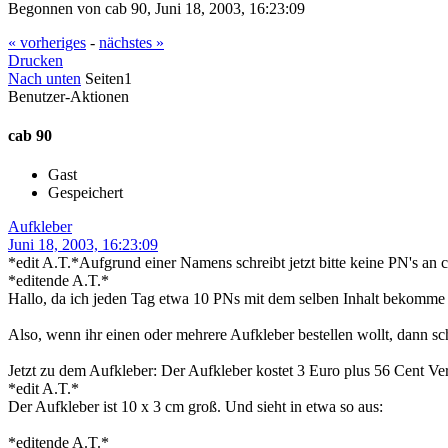
Begonnen von cab 90, Juni 18, 2003, 16:23:09
« vorheriges
-
nächstes »
Drucken
Nach unten
Seiten
1
Benutzer-Aktionen
cab 90
Gast
Gespeichert
Aufkleber
Juni 18, 2003, 16:23:09
*edit A.T.*Aufgrund einer Namens schreibt jetzt bitte keine PN's an 
*editende A.T.*
Hallo, da ich jeden Tag etwa 10 PNs mit dem selben Inhalt bekomme ste
Also, wenn ihr einen oder mehrere Aufkleber bestellen wollt, dann sc
Jetzt zu dem Aufkleber: Der Aufkleber kostet 3 Euro plus 56 Cent Ver
*edit A.T.*
Der Aufkleber ist 10 x 3 cm groß. Und sieht in etwa so aus:
*editende A.T.*