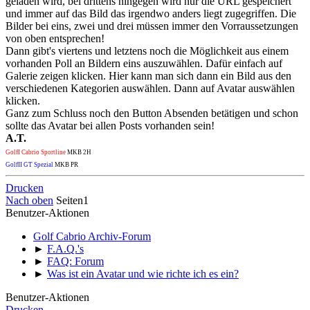
geladen wird, bei drittens hingegen wird nur die URL gespeichert
und immer auf das Bild das irgendwo anders liegt zugegriffen. Die
Bilder bei eins, zwei und drei müssen immer den Vorraussetzungen
von oben entsprechen!
Dann gibt's viertens und letztens noch die Möglichkeit aus einem
vorhanden Poll an Bildern eins auszuwählen. Dafür einfach auf
Galerie zeigen klicken. Hier kann man sich dann ein Bild aus den
verschiedenen Kategorien auswählen. Dann auf Avatar auswählen
klicken.
Ganz zum Schluss noch den Button Absenden betätigen und schon
sollte das Avatar bei allen Posts vorhanden sein!
A.T.
GolfI Cabrio Sportline
MKB 2H
GolfII GT Spezial
MKB PR
Drucken
Nach oben
Seiten
1
Benutzer-Aktionen
Golf Cabrio Archiv-Forum
►
F.A.Q.'s
►
FAQ: Forum
►
Was ist ein Avatar und wie richte ich es ein?
Benutzer-Aktionen
Drucken