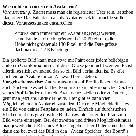
Wie richte ich mir so ein Avatar ein?
Voraussetzung:
Zuerst muss man ein registrierter User sein, ist schon
klar, oder? Das Bild das man als Avatar einsetzten möchte sollte
diesen Voraussetzungen entsprechen.
Zitat
Es kann immer nur ein Avatar angezeigt werden,
seine Breite darf nicht grösser als 130 Pixel sein, die
Höhe nicht grösser als 130 Pixel, und die Dateigrösse
darf maximal 12 KB betragen.
Ein größeres Bild kann man etwa mit Paint oder jedem beliebigen
anderem Grafikprogramm auf diese Größe gebraucht werden. Es ist
allerdings nicht zwingend das so ein Bild vorhanden ist. Es gibt
auch einige Avatare dir zur Auswahl bereitstehen.
Vorgehsehensweise:
Zuerst muss man auf Profil klicken, da wo
auch Suchen usw. seht. Hier kann man dann alle möglichen Sachen
seines Profils ändern. Um ein Avatar einzustellen oder zu ändern,
geht man jetzt ans Ende der Seite. Hier gibt es dann vier
Möglichkeiten ein Avatar einzustellen. Die erste Möglichkeit ist es
ein Bild von deiner Festplatte zu laden. Einfach auf durchsuchen
Klicken und das gewünschte Bild auswählen oder den Pfad zum
Bild vorne eintragen. Bei der zweiten und dritten Möglichkeit muss
man jeweils die URL eines Bildes angeben. Der Unterschied besteht
darin das bei zwei das Bild in den ,,Avatar Speicher" des Board' s